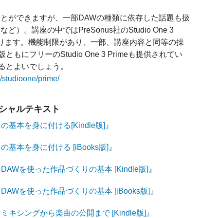
ことができますが、一部DAWの種類に依存した話題も扱
。講座の中ではPreSonus社のStudio One 3
用しております。機能制限があり、一部、講座内容と同等の操
ともにフリーのStudio One 3 Primeも提供されてい
るとよいでしょう。
/studioone/prime/
ィシャルテキスト
基本を身に付ける[Kindle版]』
基本を身に付ける [iBooks版]』
AWを使った作品づくりの基本 [Kindle版]』
AWを使った作品づくりの基本 [iBooks版]』
ミキシングから楽曲の公開まで [Kindle版]』