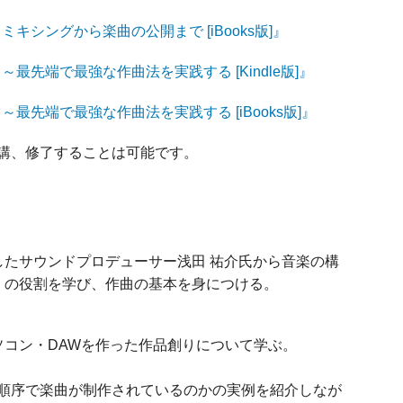
ミキシングから楽曲の公開まで [iBooks版]』
～最先端で最強な作曲法を実践する [Kindle版]』
～最先端で最強な作曲法を実践する [iBooks版]』
講、修了することは可能です。
したサウンドプロデューサー浅田 祐介氏から音楽の構
）の役割を学び、作曲の基本を身につける。
ソコン・DAWを作った作品創りについて学ぶ。
順序で楽曲が制作されているのかの実例を紹介しなが