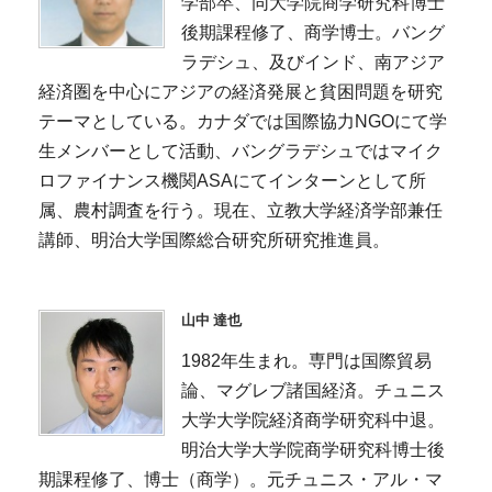
学部卒、同大学院商学研究科博士
後期課程修了、商学博士。バング
ラデシュ、及びインド、南アジア
経済圏を中心にアジアの経済発展と貧困問題を研究
テーマとしている。カナダでは国際協力NGOにて学
生メンバーとして活動、バングラデシュではマイク
ロファイナンス機関ASAにてインターンとして所
属、農村調査を行う。現在、立教大学経済学部兼任
講師、明治大学国際総合研究所研究推進員。
山中 達也
1982年生まれ。専門は国際貿易
論、マグレブ諸国経済。チュニス
大学大学院経済商学研究科中退。
明治大学大学院商学研究科博士後
期課程修了、博士（商学）。元チュニス・アル・マ