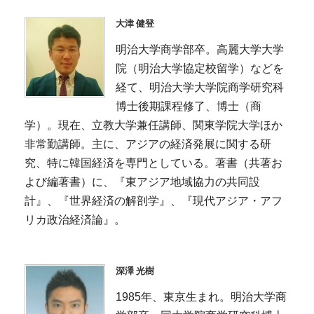
大津 健登
明治大学商学部卒。高麗大学大学
院（明治大学協定校留学）などを
経て、明治大学大学院商学研究科
博士後期課程修了、博士（商
学）。現在、立教大学兼任講師、関東学院大学ほか
非常勤講師。主に、アジアの経済発展に関する研
究、特に韓国経済を専門としている。著書（共著お
よび編著書）に、『東アジア地域協力の共同設
計』、『世界経済の解剖学』、『現代アジア・アフ
リカ政治経済論』。
深澤 光樹
1985年、東京生まれ。明治大学商