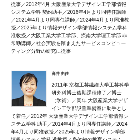
従事／2012年4月 大阪産業大学デザイン工学部情報
システム学科 契約助手／2016年4月より同特任講師
／2021年4月より同専任講師／2024年4月より同准教
授／2025年より情報デザイン学部情報システム学科
准教授／大阪工業大学工学部、摂南大学理工学部 非
常勤講師／社会実験を踏まえたサービスコンピュー
ティング分野の研究に従事
高井 由佳
2011年 京都工芸繊維大学工芸科学
研究科博士後期課程修了／博士
（学術）／同年 大阪産業大学デザ
イン工学部設置準備室に助手とし
て着任／2012年 大阪産業大学デザイン工学部情報シ
ステム学科 助手／2014年4月より同専任講師／2024
年4月より同准教授／2025年より情報デザイン学部
情報システム学科 准教授／身体知の教育システム、