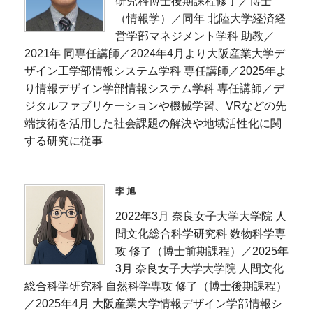
研究科博士後期課程修了／博士
（情報学）／同年 北陸大学経済経
営学部マネジメント学科 助教／
2021年 同専任講師／2024年4月より大阪産業大学デ
ザイン工学部情報システム学科 専任講師／2025年よ
り情報デザイン学部情報システム学科 専任講師／デ
ジタルファブリケーションや機械学習、VRなどの先
端技術を活用した社会課題の解決や地域活性化に関
する研究に従事
李 旭
2022年3月 奈良女子大学大学院 人
間文化総合科学研究科 数物科学専
攻 修了（博士前期課程）／2025年
3月 奈良女子大学大学院 人間文化
総合科学研究科 自然科学専攻 修了（博士後期課程）
／2025年4月 大阪産業大学情報デザイン学部情報シ