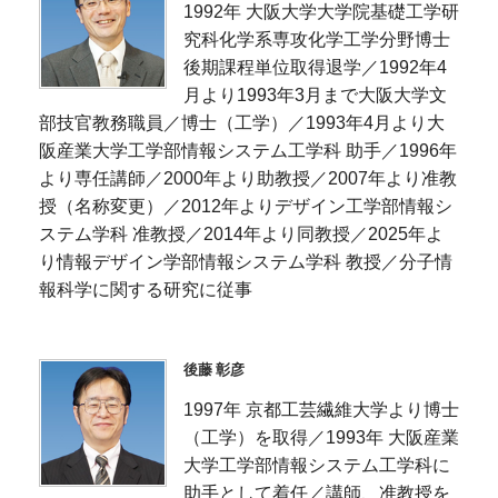
1992年 大阪大学大学院基礎工学研
究科化学系専攻化学工学分野博士
後期課程単位取得退学／1992年4
月より1993年3月まで大阪大学文
部技官教務職員／博士（工学）／1993年4月より大
阪産業大学工学部情報システム工学科 助手／1996年
より専任講師／2000年より助教授／2007年より准教
授（名称変更）／2012年よりデザイン工学部情報シ
ステム学科 准教授／2014年より同教授／2025年よ
り情報デザイン学部情報システム学科 教授／分子情
報科学に関する研究に従事
後藤 彰彦
1997年 京都工芸繊維大学より博士
（工学）を取得／1993年 大阪産業
大学工学部情報システム工学科に
助手として着任／講師、准教授を