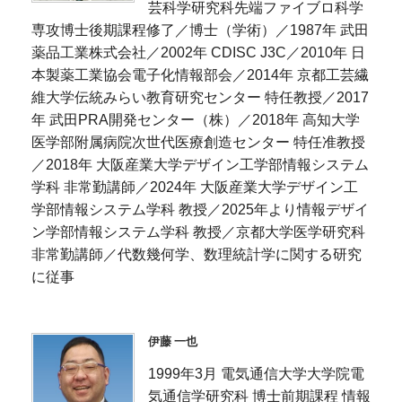
芸科学研究科先端ファイブロ科学
専攻博士後期課程修了／博士（学術）／1987年 武田
薬品工業株式会社／2002年 CDISC J3C／2010年 日
本製薬工業協会電子化情報部会／2014年 京都工芸繊
維大学伝統みらい教育研究センター 特任教授／2017
年 武田PRA開発センター（株）／2018年 高知大学
医学部附属病院次世代医療創造センター 特任准教授
／2018年 大阪産業大学デザイン工学部情報システム
学科 非常勤講師／2024年 大阪産業大学デザイン工
学部情報システム学科 教授／2025年より情報デザイ
ン学部情報システム学科 教授／京都大学医学研究科
非常勤講師／代数幾何学、数理統計学に関する研究
に従事
伊藤 一也
1999年3月 電気通信大学大学院電
気通信学研究科 博士前期課程 情報