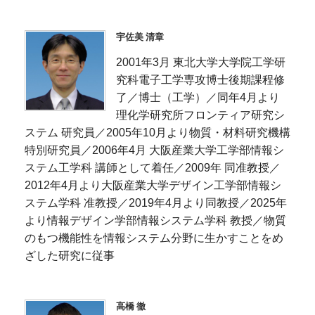
宇佐美 清章
2001年3月 東北大学大学院工学研
究科電子工学専攻博士後期課程修
了／博士（工学）／同年4月より
理化学研究所フロンティア研究シ
ステム 研究員／2005年10月より物質・材料研究機構
特別研究員／2006年4月 大阪産業大学工学部情報シ
ステム工学科 講師として着任／2009年 同准教授／
2012年4月より大阪産業大学デザイン工学部情報シ
ステム学科 准教授／2019年4月より同教授／2025年
より情報デザイン学部情報システム学科 教授／物質
のもつ機能性を情報システム分野に生かすことをめ
ざした研究に従事
高橋 徹