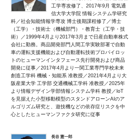
工学専攻修了、2017年9月 電気通
信大学大学院 情報システム学研究
科／社会知能情報学専攻 博士後期課程修了／博士
（工学）・技術士（機械部門）・教育士（工学・技
術）／1999年4月より2017年3月まで日産自動車株式
会社に勤務。商品開発部門人間工学実験部署で自動
車の運転支援機能および自動運転技術プロパイロッ
トのヒューマンインタフェース先行開発および商品
開発に従事／2017年4月より一関工業専門学校未来
創造工学科 機械・知能系 准教授／2021年4月より大
阪産業大学 工学部 交通機械工学科 准教授／2025年
より情報デザイン学部情報システム学科 教授／IoT
を見据えた小型移動模型のスタンドアローンAIのア
ルゴリズム研究と、遊技機などの依存症リスクを中
心としたヒューマンファクタ研究に従事
長谷 憲一郎