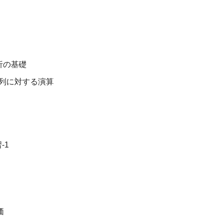
析の基礎
算・列に対する演算
-1
価