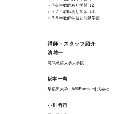
7-6 半教師あり学習（2）
7-7 半教師あり学習（3）
7-8 半教師学習と能動学習
講師・スタッフ紹介
清 雄一
電気通信大学大学院
坂本 一憲
早稲田大学、WillBooster株式会社
小川 哲司