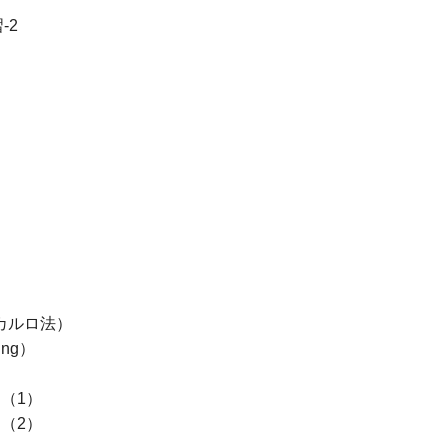
-2
）
）
テカルロ法）
ing）
）
ク（1）
ク（2）