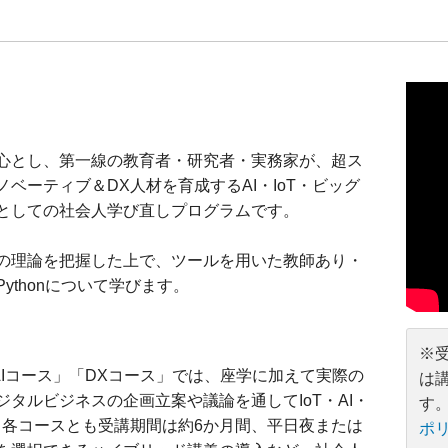
心とし、第一線の教育者・研究者・実務家が、超ス
ベーティブ＆DX人材を育成するAI・IoT・ビッグ
としての社会人学び直しプログラムです。
の理論を把握した上で、ツールを用いた教師あり・
ythonについて学びます。
※
/AIコース」「DXコース」では、座学に加えて実際の
は
タルビジネスの企画立案や議論を通してIoT・AI・
す
。各コースとも受講期間は約6か月間、平日夜または
ポ