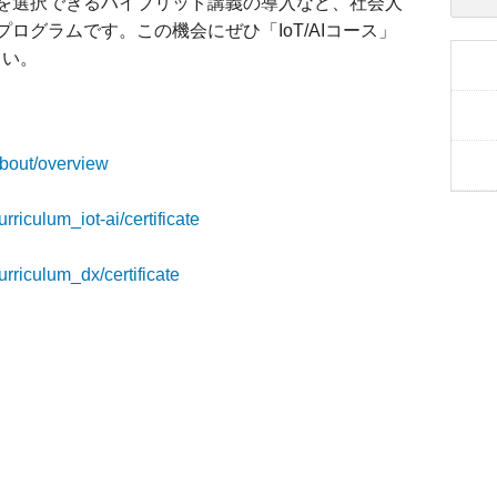
を選択できるハイブリッド講義の導入など、社会人
ログラムです。この機会にぜひ「IoT/AIコース」
さい。
about/overview
rriculum_iot-ai/certificate
rriculum_dx/certificate