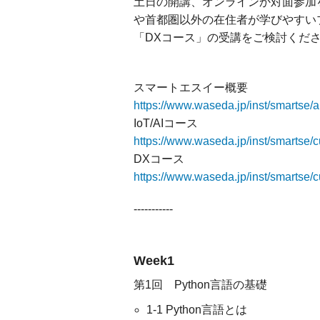
土日の開講、オンラインか対面参加
や首都圏以外の在住者が学びやすいプ
「DXコース」の受講をご検討くだ
スマートエスイー概要
https://www.waseda.jp/inst/smartse/
IoT/AIコース
https://www.waseda.jp/inst/smartse/cu
DXコース
https://www.waseda.jp/inst/smartse/cu
-----------
Week1
第1回 Python言語の基礎
1-1 Python言語とは