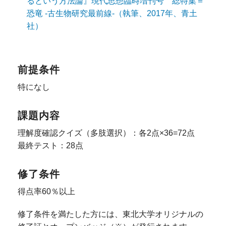
るという方法論』現代思想臨時増刊号 総特集＝
恐竜 -古生物研究最前線-（執筆、2017年、青土
社）
前提条件
特になし
課題内容
理解度確認クイズ（多肢選択）：各2点×36=72点
最終テスト：28点
修了条件
得点率60％以上
修了条件を満たした方には、東北大学オリジナルの