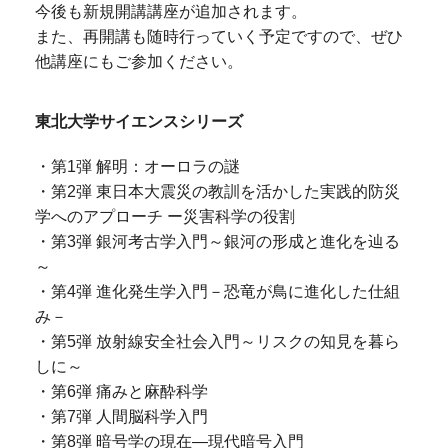
今後も新規開講講座が追加されます。
また、再開講も随時行っていく予定ですので、ぜひ
他講座にもご参加ください。
東北大学サイエンスシリーズ
・第1弾 解明：オーロラの謎
・第2弾 東日本大震災の教訓を活かした実践的防災
学へのアプローチ ー災害科学の役割
・第3弾 銀河考古学入門～銀河の形成と進化を辿る
～
・第4弾 進化発生学入門－恐竜が鳥に進化した仕組
み－
・第5弾 放射線安全社会入門～リスクの知見を暮ら
しに～
・第6弾 痛みと麻酔科学
・第7弾 人間脳科学入門
・第8弾 暗号学の現在―現代暗号入門