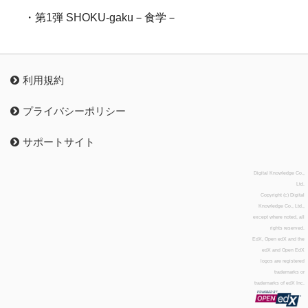
・第1弾 SHOKU-gaku－食学－
利用規約
プライバシーポリシー
サポートサイト
Digital Knowledge Co.,
Ltd.
Copyright (c) Digital
Knowledge Co., Ltd.,
except where noted, all
rights reserved.
EdX, Open edX and the
edX and Open EdX
logos are registered
trademarks or
trademarks of edX Inc.