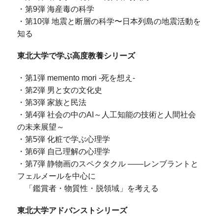
・第9弾 海産毒の科学
・第10弾 地震と断層の科学〜日本列島の地震活動を
知る
東北大学で学ぶ高度教養シリーズ
・第1弾 memento mori -死を想え-
・第2弾 男と女の文化史
・第3弾 家族と民法
・第4弾 社会の中のAI～人工知能の技術と人間社会
の未来展望～
・第5弾 化粧で学ぶ心理学
・第6弾 自己理解の心理学
・第7弾 静物画のスペクタクル ――レンブラントと
フェルメールを中心に
「鑑賞者・物質性・脱領域」を考える
東北大学アドバンストシリーズ