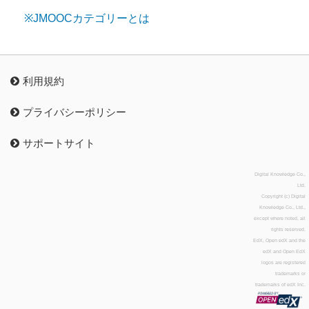
※JMOOCカテゴリーとは
利用規約
プライバシーポリシー
サポートサイト
Digital Knowledge Co.,
Ltd.
Copyright (c) Digital
Knowledge Co., Ltd.,
except where noted, all
rights reserved.
EdX, Open edX and the
edX and Open EdX
logos are registered
trademarks or
trademarks of edX Inc.