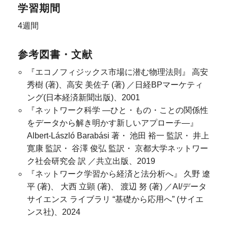
学習期間
4週間
参考図書・文献
『エコノフィジックス市場に潜む物理法則』 高安
秀樹 (著)、高安 美佐子 (著) ／日経BPマーケティ
ング(日本経済新聞出版)、2001
『ネットワーク科学 ―ひと・もの・ことの関係性
をデータから解き明かす新しいアプローチ―』
Albert-László Barabási 著・ 池田 裕一 監訳・ 井上
寛康 監訳・ 谷澤 俊弘 監訳・ 京都大学ネットワー
ク社会研究会 訳 ／共立出版、2019
『ネットワーク学習から経済と法分析へ』 久野 遼
平 (著)、 大西 立顕 (著)、 渡辺 努 (著) ／AI/データ
サイエンス ライブラリ “基礎から応用へ” (サイエ
ンス社)、2024