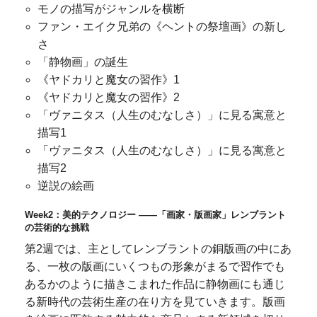
モノの描写がジャンルを横断
ファン・エイク兄弟の《ヘントの祭壇画》の新し
さ
「静物画」の誕生
《ヤドカリと魔女の習作》1
《ヤドカリと魔女の習作》2
「ヴァニタス（人生のむなしさ）」に見る寓意と
描写1
「ヴァニタス（人生のむなしさ）」に見る寓意と
描写2
逆説の絵画
Week2：美的テクノロジー ――「画家・版画家」レンブラント
の芸術的な挑戦
第2週では、主としてレンブラントの銅版画の中にあ
る、一枚の版画にいくつもの形象がまるで習作でも
あるかのように描きこまれた作品に静物画にも通じ
る新時代の芸術生産の在り方を見ていきます。版画