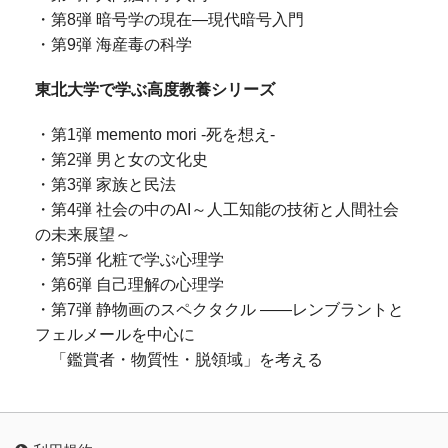
・第8弾 暗号学の現在―現代暗号入門
・第9弾 海産毒の科学
東北大学で学ぶ高度教養シリーズ
・第1弾 memento mori -死を想え-
・第2弾 男と女の文化史
・第3弾 家族と民法
・第4弾 社会の中のAI～人工知能の技術と人間社会
の未来展望～
・第5弾 化粧で学ぶ心理学
・第6弾 自己理解の心理学
・第7弾 静物画のスペクタクル ――レンブラントと
フェルメールを中心に
「鑑賞者・物質性・脱領域」を考える