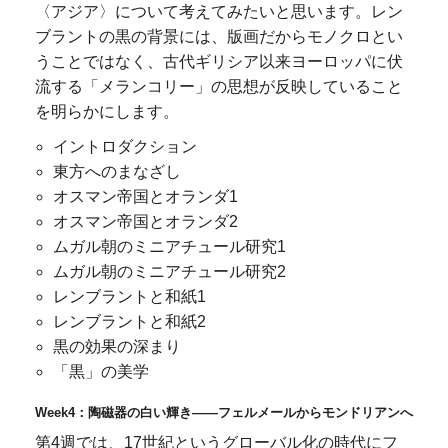
〈アジア〉について考えてみたいと思います。レン
ブラントの黒の背景には、版画だからモノクロとい
うことではなく、古代ギリシア以来ヨーロッパに伏
流する「メランコリー」の思想が反映していること
を明らかにします。
イントロダクション
東方へのまなざし
オスマン帝国とオランダ1
オスマン帝国とオランダ2
ムガル朝のミニアチュール研究1
ムガル朝のミニアチュール研究2
レンブラントと和紙1
レンブラントと和紙2
黒の効果の深まり
「黒」の美学
Week4：陶磁器の白い輝き――フェルメールからモンドリアンへ
第4週では、17世紀というグローバル化の時代にフ