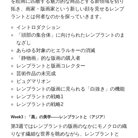
を絵画に匹敵する魅力的な商品とする新領域を切り
拓き、画家・版画家という新しい顔を見せるレンブ
ラントとは何者なのかを探っていきます。
イントロダクション
「頭部の集合体」に向けられたレンブラントのま
なざし
あらゆる対象のヒエラルキーの消滅
「静物画」的な版画の購入者
レンブラントと版画コレクター
芸術作品の未完成
ピュグマリオン
レンブラントの版画に見られる「白抜き」の機能
レンブラントの戦略1
レンブラントの戦略2
Week3：「黒」の美学――レンブラントと〈アジア〉
第3週ではレンブラントの版画のなかにモノクロの織
りなす繊細な世界を眺めながら、レンブラントと