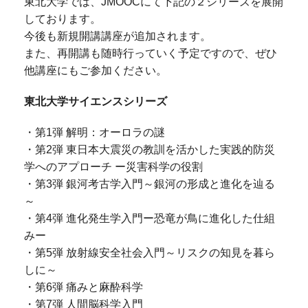
東北大学では、JMOOCにて下記の２シリーズを展開
しております。
今後も新規開講講座が追加されます。
また、再開講も随時行っていく予定ですので、ぜひ
他講座にもご参加ください。
東北大学サイエンスシリーズ
・第1弾 解明：オーロラの謎
・第2弾 東日本大震災の教訓を活かした実践的防災
学へのアプローチ ー災害科学の役割
・第3弾 銀河考古学入門～銀河の形成と進化を辿る
～
・第4弾 進化発生学入門ー恐竜が鳥に進化した仕組
みー
・第5弾 放射線安全社会入門～リスクの知見を暮ら
しに～
・第6弾 痛みと麻酔科学
・第7弾 人間脳科学入門