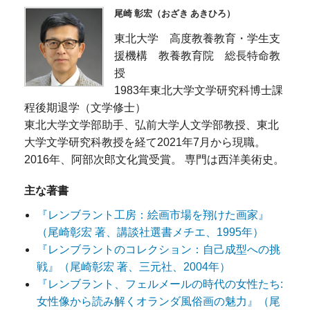
尾崎 彰宏（おざき あきひろ）
東北大学 高度教養教育・学生支
援機構 教養教育院 総長特命教
授
1983年東北大学文学研究科博士課
程後期退学（文学修士）
東北大学文学部助手、弘前大学人文学部教授、東北
大学文学研究科教授を経て2021年7月から現職。
2016年、阿部次郎文化賞受賞。 専門は西洋美術史。
主な著書
『レンブラント工房：絵画市場を翔けた画家』
（尾崎彰宏 著、講談社選書メチエ、1995年）
『レンブラントのコレクション：自己成型への挑
戦』（尾崎彰宏 著、三元社、2004年）
『レンブラント、フェルメールの時代の女性たち:
女性像から読み解くオランダ風俗画の魅力』（尾