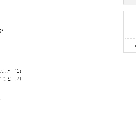
か
なこと（1）
なこと（2）
析