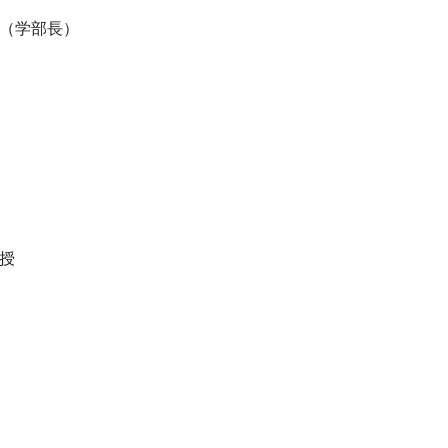
授（学部長）
授