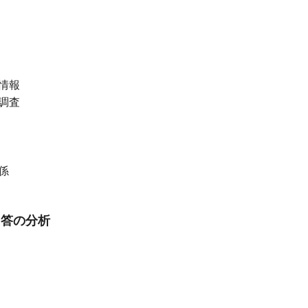
情報
調査
係
回答の分析